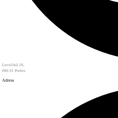
Levočská 18,
080 01 Prešov
Adresa