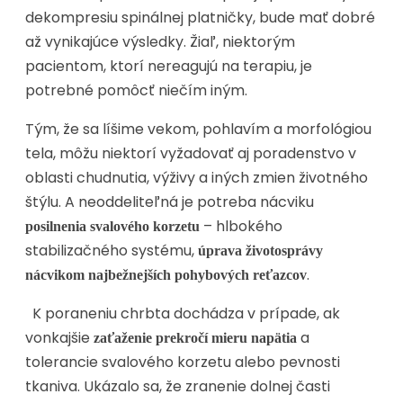
dekompresiu spinálnej platničky, bude mať dobré
až vynikajúce výsledky. Žiaľ, niektorým
pacientom, ktorí nereagujú na terapiu, je
potrebné pomôcť niečím iným.
Tým, že sa líšime vekom, pohlavím a morfológiou
tela, môžu niektorí vyžadovať aj poradenstvo v
oblasti chudnutia, výživy a iných zmien životného
štýlu. A neoddeliteľná je potreba nácviku
– hlbokého
posilnenia svalového korzetu
stabilizačného systému,
úprava životosprávy
.
nácvikom najbežnejších pohybových reťazcov
K poraneniu chrbta dochádza v prípade, ak
vonkajšie
a
zaťaženie prekročí mieru napätia
tolerancie svalového korzetu alebo pevnosti
tkaniva. Ukázalo sa, že zranenie dolnej časti