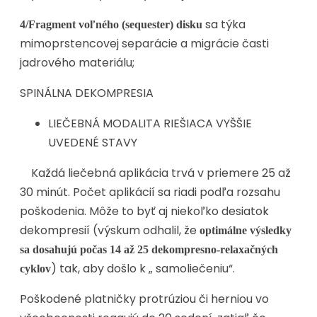
sa týka
4/Fragment voľného (sequester) disku
mimoprstencovej separácie a migrácie časti
jadrového materiálu;
SPINÁLNA DEKOMPRESIA
LIEČEBNÁ MODALITA RIEŠIACA VYŠŠIE
UVEDENÉ STAVY
Každá liečebná aplikácia trvá v priemere 25 až
30 minút. Počet aplikácií sa riadi podľa rozsahu
poškodenia. Môže to byť aj niekoľko desiatok
dekompresií (výskum odhalil, že
optimálne výsledky
sa dosahujú počas 14 až 25 dekompresno-relaxačných
) tak, aby došlo k „ samoliečeniu“.
cyklov
Poškodené platničky protrúziou či herniou vo