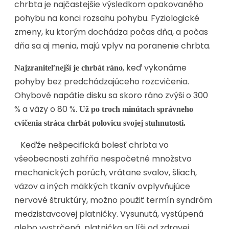
chrbta je najčastejšie výsledkom opakovaného
pohybu na konci rozsahu pohybu. Fyziologické
zmeny, ku ktorým dochádza počas dňa, a počas
dňa sa aj menia, majú vplyv na poranenie chrbta.
, keď vykonáme
Najzraniteľnejší je chrbát ráno
pohyby bez predchádzajúceho rozcvičenia.
Ohybové napätie disku sa skoro ráno zvýši o 300
% a väzy o 80 %.
Už po troch minútach správneho
cvičenia stráca chrbát polovicu svojej stuhnutosti.
Keďže nešpecifická bolesť chrbta vo
všeobecnosti zahŕňa nespočetné množstvo
mechanických porúch, vrátane svalov, šliach,
väzov a iných mäkkých tkanív ovplyvňujúce
nervové štruktúry, možno použiť termín syndróm
medzistavcovej platničky. Vysunutá, vystúpená
alebo vystrčená platnička sa líši od zdravej