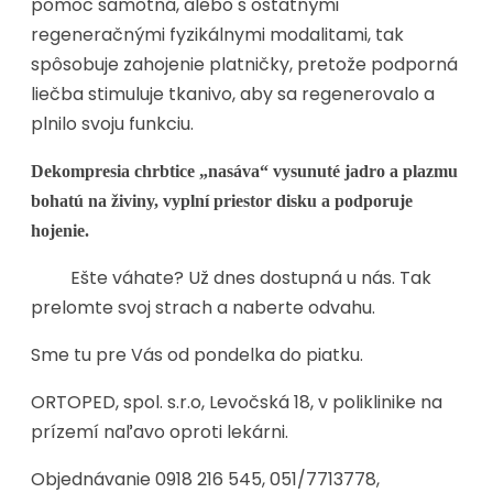
pomoc samotná, alebo s ostatnými
regeneračnými fyzikálnymi modalitami, tak
spôsobuje zahojenie platničky, pretože podporná
liečba stimuluje tkanivo, aby sa regenerovalo a
plnilo svoju funkciu.
Dekompresia chrbtice „nasáva“ vysunuté jadro a plazmu
bohatú na živiny, vyplní priestor disku a podporuje
hojenie.
Ešte váhate? Už dnes dostupná u nás. Tak
prelomte svoj strach a naberte odvahu.
Sme tu pre Vás od pondelka do piatku.
ORTOPED, spol. s.r.o, Levočská 18, v poliklinike na
prízemí naľavo oproti lekárni.
Objednávanie 0918 216 545, 051/7713778,