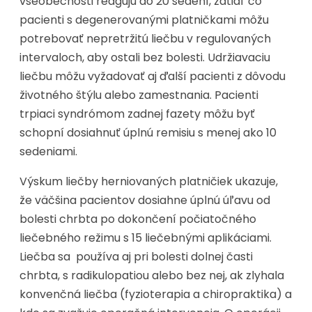
všeobecnosti reagujú do 20 sedení, zatiaľ čo
pacienti s degenerovanými platničkami môžu
potrebovať nepretržitú liečbu v regulovaných
intervaloch, aby ostali bez bolesti. Udržiavaciu
liečbu môžu vyžadovať aj ďalší pacienti z dôvodu
životného štýlu alebo zamestnania. Pacienti
trpiaci syndrómom zadnej fazety môžu byť
schopní dosiahnuť úplnú remisiu s menej ako 10
sedeniami.
Výskum liečby herniovaných platničiek ukazuje,
že väčšina pacientov dosiahne úplnú úľavu od
bolesti chrbta po dokončení počiatočného
liečebného režimu s 15 liečebnými aplikáciami.
Liečba sa používa aj pri bolesti dolnej časti
chrbta, s radikulopatiou alebo bez nej, ak zlyhala
konvenčná liečba (fyzioterapia a chiropraktika) a