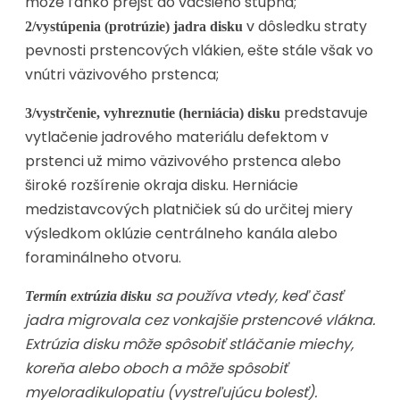
môže ľahko prejsť do väčšieho stupňa;
v dôsledku straty
2/vystúpenia (protrúzie) jadra disku
pevnosti prstencových vlákien, ešte stále však vo
vnútri väzivového prstenca;
predstavuje
3/vystrčenie, vyhreznutie (herniácia) disku
vytlačenie jadrového materiálu defektom v
prstenci už mimo väzivového prstenca alebo
široké rozšírenie okraja disku. Herniácie
medzistavcových platničiek sú do určitej miery
výsledkom oklúzie centrálneho kanála alebo
foraminálneho otvoru.
sa používa vtedy, keď časť
Termín extrúzia disku
jadra migrovala cez vonkajšie prstencové vlákna.
Extrúzia disku môže spôsobiť stláčanie miechy,
koreňa alebo oboch a môže spôsobiť
myeloradikulopatiu (vystreľujúcu bolesť).