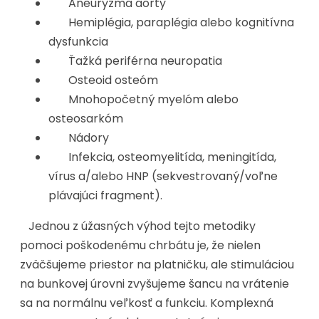
Aneuryzma aorty
Hemiplégia, paraplégia alebo kognitívna
dysfunkcia
Ťažká periférna neuropatia
Osteoid osteóm
Mnohopočetný myelóm alebo
osteosarkóm
Nádory
Infekcia, osteomyelitída, meningitída,
vírus a/alebo HNP (sekvestrovaný/voľne
plávajúci fragment).
Jednou z úžasných výhod tejto metodiky
pomoci poškodenému chrbátu je, že nielen
zväčšujeme priestor na platničku, ale stimuláciou
na bunkovej úrovni zvyšujeme šancu na vrátenie
sa na normálnu veľkosť a funkciu. Komplexná