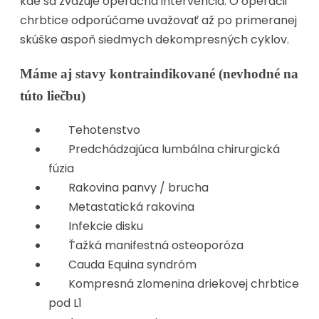
kde sa zvažuje operačná intervencia. O operácii
chrbtice odporúčame uvažovať až po primeranej
skúške aspoň siedmych dekompresných cyklov.
Máme aj stavy kontraindikované (nevhodné na
túto liečbu)
Tehotenstvo
Predchádzajúca lumbálna chirurgická
fúzia
Rakovina panvy / brucha
Metastatická rakovina
Infekcie disku
Ťažká manifestná osteoporóza
Cauda Equina syndróm
Kompresná zlomenina driekovej chrbtice
pod L1