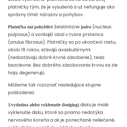
platničky tým, že je vysušená a už nefunguje ako
správny tlmič nárazov a pohybov.
želatinózne
(nucleus
Platnička má pohyblivé
jadro
pulposus) a vonkajší obal v tvare prstenca
(anulus fibrosus). Platničky sa po ukončení rastu,
okolo 19 rokov, stávajú avaskulárnymi
(nedostávajú dobré krvné zásobenie), teda
bezcievne. Bez dobrého zásobovania krvou sa zle
hoja, degenerujú.
Môžeme tak rozoznať nasledujúce stupne
poškodenia:
disku je malé
1/vydutina alebo vyklenutie (bulging)
vyklenutie disku, ktoré sa priamo nedotýka
nervového koreňa a ak je ponechané neliečené,